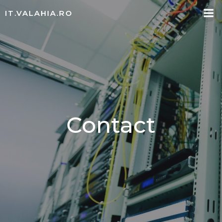
content
IT.VALAHIA.RO
Contact