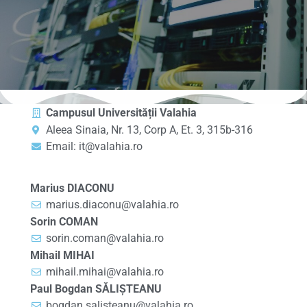
Campusul Universității Valahia
Aleea Sinaia, Nr. 13, Corp A, Et. 3, 315b-316
Email: it@valahia.ro
Marius DIACONU
marius.diaconu@valahia.ro
Sorin COMAN
sorin.coman@valahia.ro
Mihail MIHAI
mihail.mihai@valahia.ro
Paul Bogdan SĂLIȘTEANU
bogdan.salisteanu@valahia.ro